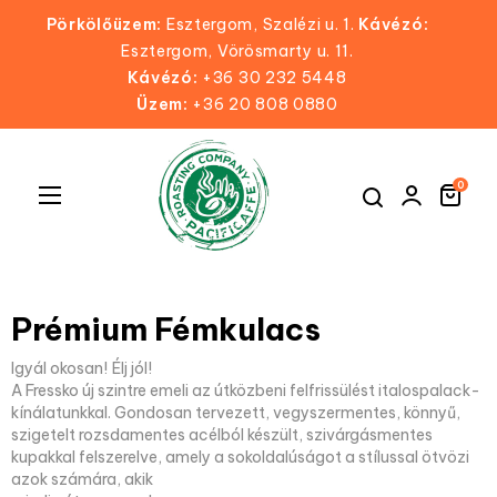
Pörkölőüzem:
Esztergom, Szalézi u. 1.
Kávézó:
Esztergom, Vörösmarty u. 11.
Kávézó:
+36 30 232 5448
Üzem:
+36 20 808 0880
0
Toggle
☰
navigation
Prémium Fémkulacs
Igyál okosan! Élj jól!
A Fressko új szintre emeli az útközbeni felfrissülést italospalack-
kínálatunkkal. Gondosan tervezett, vegyszermentes, könnyű,
szigetelt rozsdamentes acélból készült, szivárgásmentes
kupakkal felszerelve, amely a sokoldalúságot a stílussal ötvözi
azok számára, akik