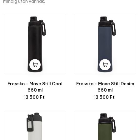
mindig úton vannak.
Fressko - Move Still Coal
Fressko - Move Still Denim
660 ml
660 ml
Ár
Ár
13 500 Ft
13 500 Ft