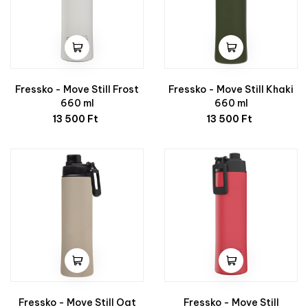
Fressko - Move Still Frost
Fressko - Move Still Khaki
660 ml
660 ml
Ár
Ár
13 500 Ft
13 500 Ft
Fressko - Move Still Oat
Fressko - Move Still