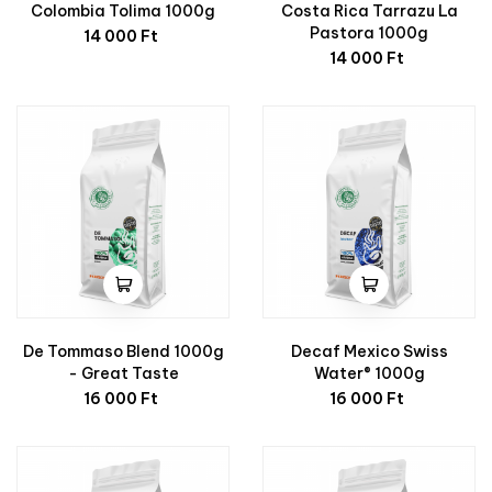
Colombia Tolima 1000g
Costa Rica Tarrazu La
Ár
Pastora 1000g
14 000 Ft
Ár
14 000 Ft
De Tommaso Blend 1000g
Decaf Mexico Swiss
- Great Taste
Water® 1000g
Ár
Ár
16 000 Ft
16 000 Ft