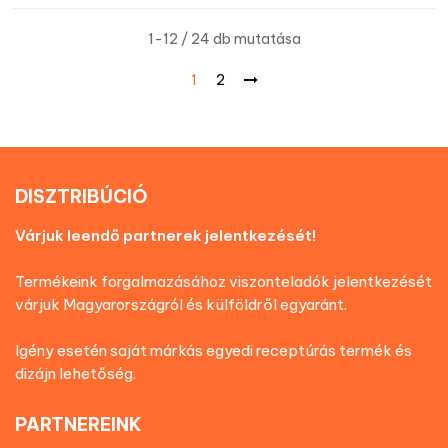
1-12 / 24 db mutatása
1
2
DISZTRIBÚCIÓ
Várjuk leendő partnerek jelentkezését!
Termékeink forgalmazásához viszonteladók jelentkezését
várjuk Magyarországról és külföldről egyaránt.
Igény esetén saját márkás egyedi receptúrás termék és
dizájn lehetőség.
PARTNEREINK