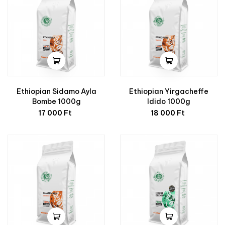
Ethiopian Sidamo Ayla
Ethiopian Yirgacheffe
Bombe 1000g
Idido 1000g
Ár
Ár
17 000 Ft
18 000 Ft