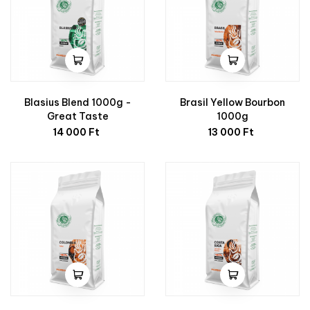
Blasius Blend 1000g -
Brasil Yellow Bourbon
Great Taste
1000g
Ár
Ár
14 000 Ft
13 000 Ft