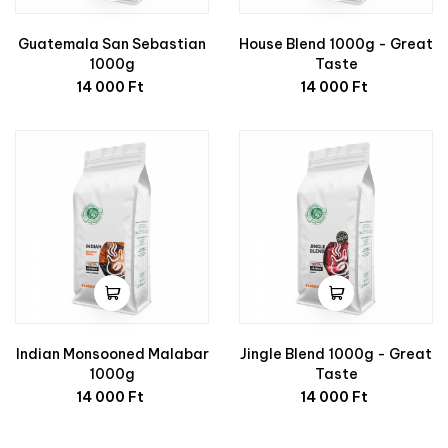
Guatemala San Sebastian
House Blend 1000g - Great
1000g
Taste
Ár
Ár
14 000 Ft
14 000 Ft
Indian Monsooned Malabar
Jingle Blend 1000g - Great
1000g
Taste
Ár
Ár
14 000 Ft
14 000 Ft