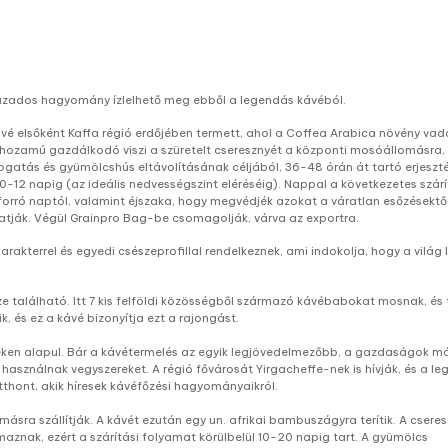
ázados hagyomány ízlelhető meg ebből a legendás kávéból.
a kávé elsőként Kaffa régió erdőjében termett, ahol a Coffea Arabica növény va
shozamú gazdálkodó viszi a szüretelt cseresznyét a központi mosóállomásra, a
logatás és gyümölcshús eltávolításának céljából, 36-48 órán át tartó erjesz
10-12 napig (az ideális nedvességszint eléréséig). Nappal a következetes szá
 a forró naptól, valamint éjszaka, hogy megvédjék azokat a váratlan esőzésektő
gatják. Végül Grainpro Bag-be csomagolják, várva az exportra.
akterrel és egyedi csészeprofillal rendelkeznek, ami indokolja, hogy a világ
 található. Itt 7 kis felföldi közösségből származó kávébabokat mosnak, és t
k, és ez a kávé bizonyítja ezt a rajongást.
alapul. Bár a kávétermelés az egyik legjövedelmezőbb, a gazdaságok más 
 használnak vegyszereket. A régió fővárosát Yirgacheffe-nek is hívják, és a
thont, akik híresek kávéfőzési hagyományaikról.
sra szállítják. A kávét ezután egy un. afrikai bambuszágyra terítik. A csere
aznak, ezért a szárítási folyamat körülbelül 10-20 napig tart. A gyümölcs