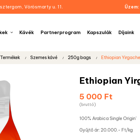
sztergom, Vörösmarty u. 11.
Üzem:
kek
Kávék
Partnerprogram
Kapszulák
Díjaink
Termékek
Szemes kávé
250g bags
Ethiopian Yirgache
Ethiopian Yir
5 000 Ft
(bruttó)
100% Arabica Single Origin'
Gyűjtő ár:
20.0
00.- Ft/kg