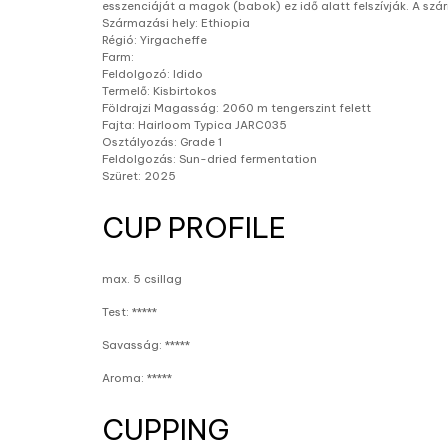
esszenciáját a magok (babok) ez idő alatt felszívják. A szár
Származási hely: Ethiopia
Régió: Yirgacheffe
Farm:
Feldolgozó: Idido
Termelő: Kisbirtokos
Földrajzi Magasság: 2060 m tengerszint felett
Fajta: Hairloom Typica JARC035
Osztályozás: Grade 1
Feldolgozás: Sun-dried fermentation
Szüret: 2025
CUP PROFILE
max. 5 csillag
Test: *****
Savasság: *****
Aroma: *****
CUPPING