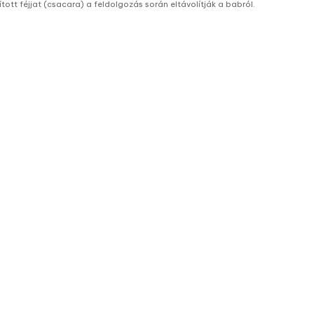
ított féjjat (csacara) a feldolgozás során eltávolítják a babról.