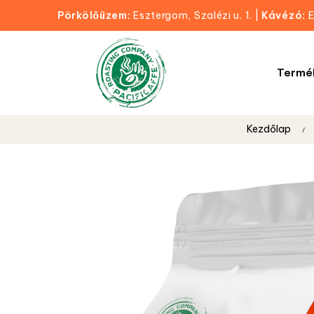
Pörkölőüzem:
Esztergom, Szalézi u. 1.
|
Kávézó:
E
Termé
Kezdőlap