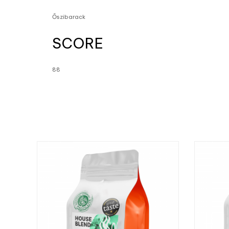
Őszibarack
SCORE
88