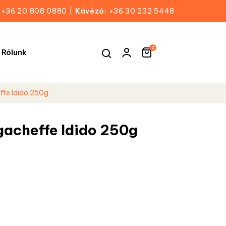
+36 20 808 0880
|
Kávézó:
+36 30 232 5448
0
Rólunk
ffe Idido 250g
gacheffe Idido 250g