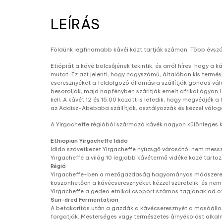
LEÍRÁS
Földünk legfinomabb kávéi közt tartják számon. Több évsz
Etiópiát a kávé bölcsőjének tekintik, és arról híres, hogy 
mutat. Ez azt jelenti, hogy nagyszámú, általában kis termé
cseresznyéket a feldolgozó állomásra szállítják gondos vá
besorolják, majd napfényben szárítják emelt afrikai ágyon 
kell. A kávét 12 és 15:00 között is lefedik, hogy megvédjék
az Addisz-Abebaba szállítják, osztályozzák és kézzel válo
A Yirgacheffe régióból származó kávék nagyon különleges kar
Ethiopian Yirgacheffe Idido
Idido szövetkezet Yirgacheffe nyüzsgő városától nem messze
Yirgacheffe a világ 10 legjobb kávétermő vidéke közé tartozi
Régió
Yirgacheffe-ben a mezőgazdaság hagyományos módszereken 
köszönhetően a kávécseresznyéket kézzel szüretelik, és nem
Yirgacheffe a gedeo etnikai csoport számos tagjának ad ot
Sun-dred Fermentation
A betakarítás után a gazdák a kávécseresznyét a mosóállomá
forgatják. Mesterséges vagy természetes árnyékolást alkalm