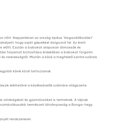
don nőtt. Napjainkban az ország tipikus "kisgazdálkodást"
helyett, hogy saját gépeikkel dolgozná fel. Az érett
tés előtt. Ezután a babokat alaposan átmossák és
rítási folyamat biztosítása érdekében a babokat forgatni
l és nedvességtől. Miután a kávé a megfelelő szintre szárad,
 legjobb kávéi közé tartozzanak.
eszik elérhetővé a kávékedvelők számára világszerte.
zöldségeket és gyümölcsöket is termelnek. A tájnak
 legszimbolikusabb természeti látványosság a Bonga-hegy.
sznyét rendszeresen