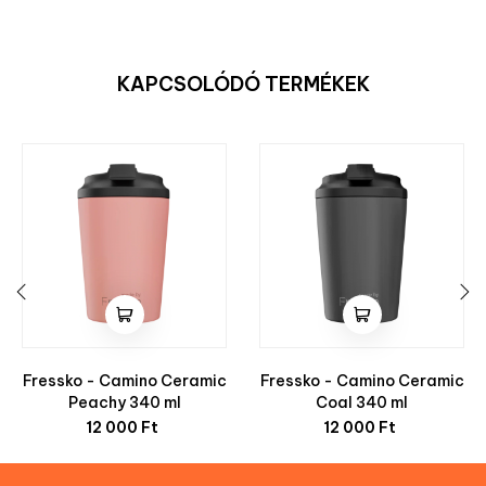
KAPCSOLÓDÓ TERMÉKEK
‹
›
Fressko - Camino Ceramic
Fressko - Camino Ceramic
Peachy 340 ml
Coal 340 ml
Ár
Ár
12 000 Ft
12 000 Ft