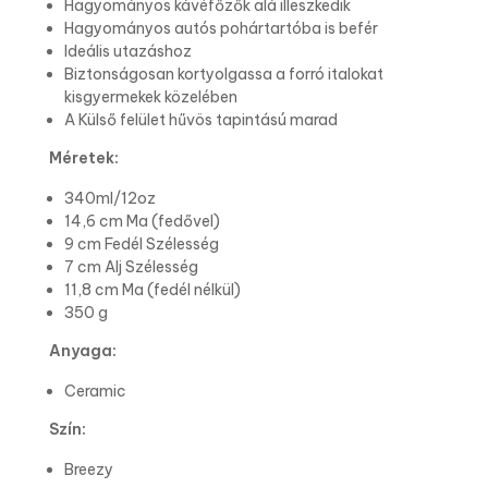
Hagyományos kávéfőzők alá illeszkedik
Hagyományos autós pohártartóba is befér
Ideális utazáshoz
Biztonságosan kortyolgassa a forró italokat
kisgyermekek közelében
A Külső felület hűvös tapintású marad
Méretek:
340ml/12oz
14,6 cm Ma (fedővel)
9 cm Fedél Szélesség
7 cm Alj Szélesség
11,8 cm Ma (fedél nélkül)
350 g
Anyaga:
Ceramic
Szín:
Breezy