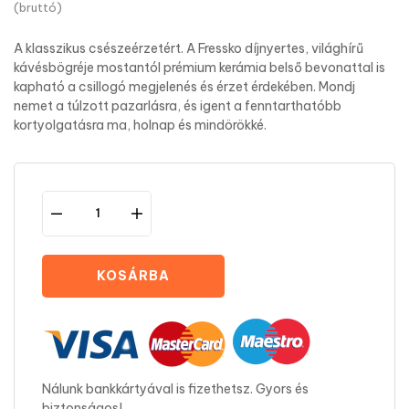
(bruttó)
A klasszikus csészeérzetért. A Fressko díjnyertes, világhírű
kávésbögréje mostantól prémium kerámia belső bevonattal is
kapható a csillogó megjelenés és érzet érdekében. Mondj
nemet a túlzott pazarlásra, és igent a fenntarthatóbb
kortyolgatásra ma, holnap és mindörökké.
KOSÁRBA
Nálunk bankkártyával is fizethetsz. Gyors és
biztonságos!