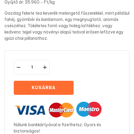
Gyűjtő ár: 35.960.- Ft/kg
Gazdag fekete tea keverék melengető fűszerekkel, mint például
fahéj, gyömbér és kardamom, egy megnyugtató, aromás
csészéhez. Tökéletes forró vagy hideg lattékhez, vagy
kedvenc tejjel vagy növényi alapú teával erősen lefőzve egy
igazi chai pillanathoz.
KOSÁRBA
Nálunk bankkártyával is fizethetsz. Gyors és
biztonságos!