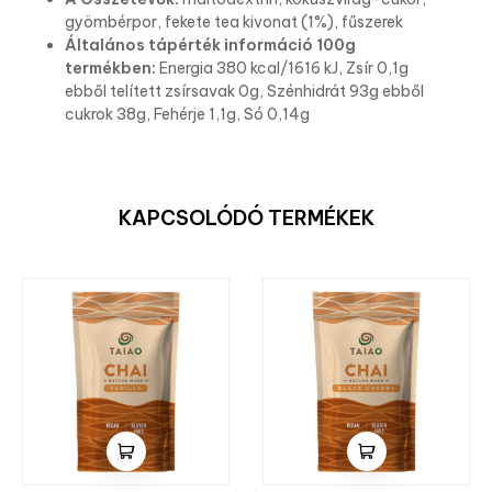
gyömbérpor, fekete tea kivonat (1%), fűszerek
Általános tápérték információ 100g
termékben:
Energia 380 kcal/1616 kJ, Zsír 0,1g
ebből telített zsírsavak 0g, Szénhidrát 93g ebből
cukrok 38g, Fehérje 1,1g, Só 0,14g
KAPCSOLÓDÓ TERMÉKEK