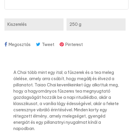
Kiszerelés
250 g
Megosztás
Tweet
Pinterest
A Chai több mint egy ital; a fűszerek és a tea meleg
ölelése, amely arra csábít, hogy megállj és élvezd a
pillanatot. Taiao Chai keverékeinket úgy alkottuk meg,
hogy a hagyományos fűszeres tea megnyugtató
gazdagságát hozzák be a napi rituálédba, akár a
klasszikusat, a vanília lágy édességével, akár a fekete
cseresznye vibráló érintésével. Minden korty egy
rétegzett élmény, amely melegséget, gyengéd
energiát és egy pillanatnyi nyugalmat kínál a
napodban.