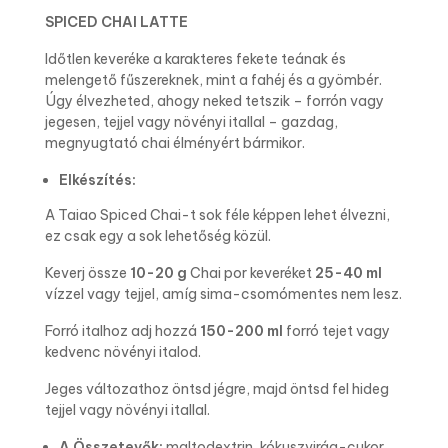
SPICED CHAI LATTE
Időtlen keveréke a karakteres fekete teának és
melengető fűszereknek, mint a fahéj és a gyömbér.
Úgy élvezheted, ahogy neked tetszik – forrón vagy
jegesen, tejjel vagy növényi itallal – gazdag,
megnyugtató chai élményért bármikor.
Elkészítés:
A Taiao Spiced Chai-t sok féle képpen lehet élvezni,
ez csak egy a sok lehetőség közül.
Keverj össze
10-20 g
Chai por keveréket
25-40 ml
vízzel vagy tejjel, amíg sima-csomómentes nem lesz.
Forró italhoz adj hozzá
150-200 ml
forró tejet vagy
kedvenc növényi italod.
Jeges változathoz öntsd jégre, majd öntsd fel hideg
tejjel vagy növényi itallal.
A Összetevők:
maltodextrin, kókuszvirág-cukor,