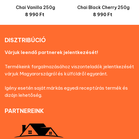
Chai Vanilla 250g
Chai Black Cherry 250g
Ár
Ár
8 990 Ft
8 990 Ft
DISZTRIBÚCIÓ
Várjuk leendő partnerek jelentkezését!
Termékeink forgalmazásához viszonteladók jelentkezését
várjuk Magyarországról és külföldről egyaránt.
Igény esetén saját márkás egyedi receptúrás termék és
dizájn lehetőség.
PARTNEREINK