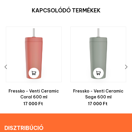
KAPCSOLÓDÓ TERMÉKEK
‹
›
Fressko - Venti Ceramic
Fressko - Venti Ceramic
Coral 600 ml
Sage 600 ml
Ár
Ár
17 000 Ft
17 000 Ft
DISZTRIBÚCIÓ