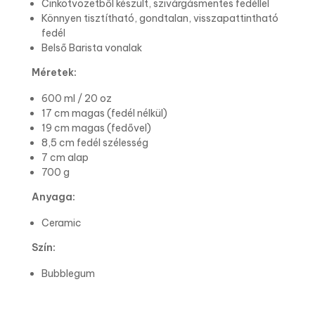
Cinkötvözetből készült, szivárgásmentes fedéllel
Könnyen tisztítható, gondtalan, visszapattintható
fedél
Belső Barista vonalak
Méretek:
600 ml / 20 oz
17 cm magas (fedél nélkül)
19 cm magas (fedővel)
8,5 cm fedél szélesség
7 cm alap
700 g
Anyaga:
Ceramic
Szín:
Bubblegum