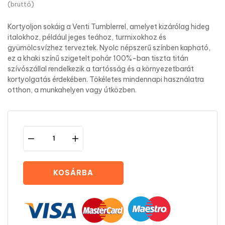
(bruttó)
Kortyoljon sokáig a Venti Tumblerrel, amelyet kizárólag hideg
italokhoz, például jeges teához, turmixokhoz és
gyümölcsvízhez terveztek. Nyolc népszerű színben kapható,
ez a khaki színű szigetelt pohár 100%-ban tiszta titán
szívószállal rendelkezik a tartósság és a környezetbarát
kortyolgatás érdekében. Tökéletes mindennapi használatra
otthon, a munkahelyen vagy útközben.
KOSÁRBA