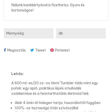
Nálunk bankkártyával is fizethetsz. Gyors és
biztonságos!
Mennyiség
db
Megosztás
Tweet
Pinterest
Leírás:
A 600 ml-es/20 oz-os Venti Tumbler több mint egy
pohár; egy apró, praktikus lépés a hulladék
csökkentése és a fenntarthatóbb életmód felé.
Akár 4 órán át hidegen tartja, használattól függően
100%-os tisztaságú titán szívószállal