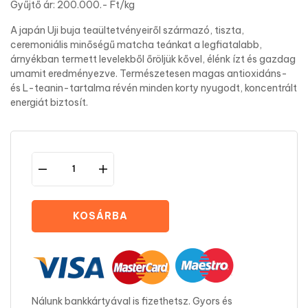
Gyűjtő ár: 200.000.- Ft/kg
A japán Uji buja teaültetvényeiről származó, tiszta,
ceremoniális minőségű matcha teánkat a legfiatalabb,
árnyékban termett levelekből őröljük kővel, élénk ízt és gazdag
umamit eredményezve. Természetesen magas antioxidáns-
és L-teanin-tartalma révén minden korty nyugodt, koncentrált
energiát biztosít.
KOSÁRBA
Nálunk bankkártyával is fizethetsz. Gyors és