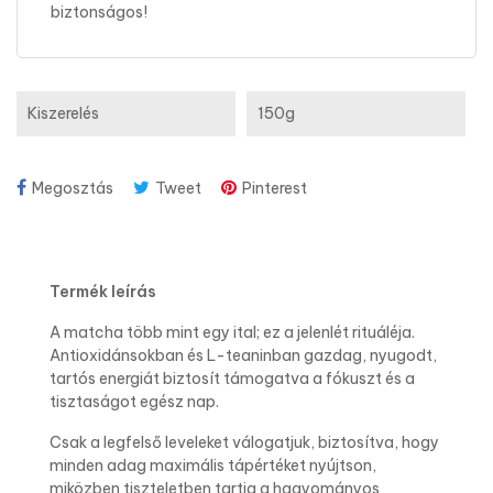
biztonságos!
Kiszerelés
150g
Megosztás
Tweet
Pinterest
Termék leírás
A matcha több mint egy ital; ez a jelenlét rituáléja.
Antioxidánsokban és L-teaninban gazdag, nyugodt,
tartós energiát biztosít támogatva a fókuszt és a
tisztaságot egész nap.
Csak a legfelső leveleket válogatjuk, biztosítva, hogy
minden adag maximális tápértéket nyújtson,
miközben tiszteletben tartja a hagyományos