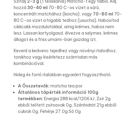
Szitálj
2-3 g
(1 teáskanál) Matcha-t egy tálba. Adj
hozzá
30-40 ml
70-80 C-os vízet a sűrű,
koncentrált matchához (koicha), vagy
70-80 ml
70-
80 C-os vizet a hígabb teához (usucha). Habosítsd
cikkcakk mozdulatokkal, amig krémes, habos nem
lesz. Lassan kortyolgasd, élvezve a selymes, krémes
állagot és a friss umami-ban gazdag ízt.
Keverd a kedvenc tejedhez vagy növényi italodhoz,
tonikhoz vagy kisérletezz számtalan más
kombinációval.
Hideg és forró italokban egyaránt fogyasztható.
A Összetevők:
matcha tea por
Általános tápérték információ 100g
termékben:
Energia 288 kcal/1206 kJ, Zsír 2g
ebből telített zsírsavak 0g, Szénhidrát 21g ebből
cukrok 0g, Fehérje 27,0g Só 0g