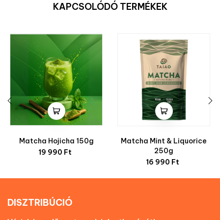
KAPCSOLÓDÓ TERMÉKEK
‹
›
Matcha Hojicha 150g
Matcha Mint & Liquorice
Ár
250g
19 990 Ft
Ár
16 990 Ft
DISZTRIBÚCIÓ