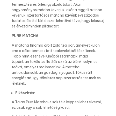
termesztési és őrlési gyakorlatokat. Akár
hagyományos módon keverjük, akár a reggeli rutinba
keverjük, szertartásos matcha kávénk évszázados
tudatos élettel köt össze, lehetővé téve, hogy lelassulj
és élvezd minden pillanatot.
PURE MATCHA
A matcha finomra őrölt zöld tea por, amelyet külön
erre a célra termesztett tealevelekből készítenek.
Több mint ezer éve Kínából származik, majd
Japánban tökéletesítették azzá az élénk, selymes
teává, amelyet ma ismerünk. A matcha
antioxidánsokban gazdag, nyugodt, fókuszált
energiát ad, így tökéletes napi szertartás testnek és
léleknek.
Elkészítés:
A Taiao Pure Matcha-t sok féle képpen lehet élvezni,
ez csak egy a sok lehetőség közül.