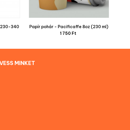
 (230-340
Papír pohár - Pacificaffe 8oz (230 ml)
Ár
1 750 Ft
VESS MINKET