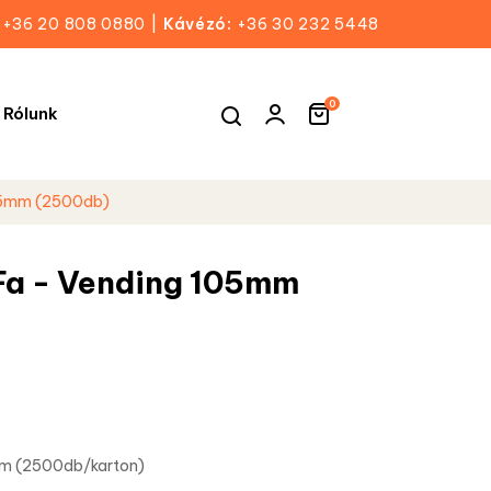
+36 20 808 0880
|
Kávézó:
+36 30 232 5448
0
Rólunk
105mm (2500db)
Fa - Vending 105mm
mm (2500db/karton)