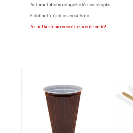
Automatából is adagolható keverőlapka.
Eldobható, újrahasznosítható.
Az ár 1 kartonra vonatkozóan értendő!