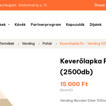
sztergom, Vörösmarty u. 11.
Üzem:
kek
Kávék
Partnerprogram
Kapszulák
Díjaink
Termékek
Vending
Pohár
Keverőlapka Fa - Vending 
Keverőlapka 
(2500db)
15 000 Ft
(bruttó)
Vending Wooden Stirer 105