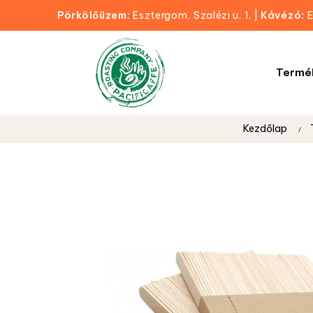
Pörkölőüzem:
Esztergom, Szalézi u. 1.
|
Kávézó:
E
Termé
Kezdőlap