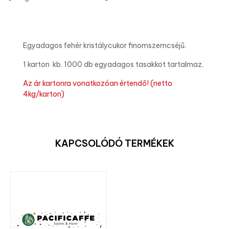
Egyadagos fehér kristálycukor finomszemcséjű.
1 karton kb. 1000 db egyadagos tasakkot tartalmaz.
Az ár kartonra vonatkozóan értendő! (netto
4kg/karton)
KAPCSOLÓDÓ TERMÉKEK