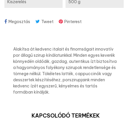
Kiszerelés
500 g
Megosztás
Tweet
Pinterest
Alakítsa át kedvenc italait és finomságait innovatív
por állagú szirup kínálatunkkal. Minden egyes keverék
könnyedén oldódik, gazdag, autentikus ízt biztosítva
a hagyományos folyékony szirupok rendetlensége és
tömege nélkül. Tökéletes latték, cappuccinók vagy
desszertek készítéséhez, porszirupjaink minden
kedvenc ízét egyszerű, kényelmes és tartós
formában kínálják.
KAPCSOLÓDÓ TERMÉKEK