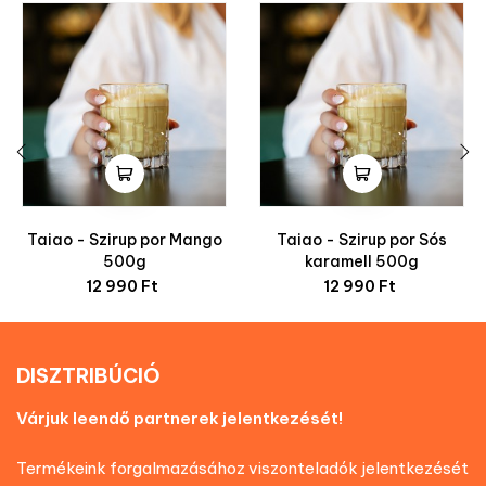
‹
›
Taiao - Szirup por Mango
Taiao - Szirup por Sós
500g
karamell 500g
Ár
Ár
12 990 Ft
12 990 Ft
DISZTRIBÚCIÓ
Várjuk leendő partnerek jelentkezését!
Termékeink forgalmazásához viszonteladók jelentkezését