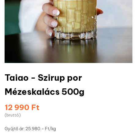
Taiao - Szirup por
Mézeskalács 500g
12 990 Ft
(bruttó)
Gyűjtő ár: 25.980.- Ft/kg