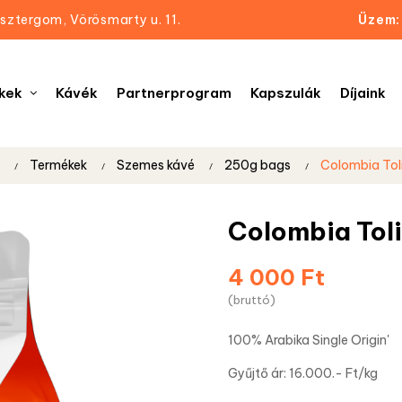
sztergom, Vörösmarty u. 11.
Üzem:
kek
Kávék
Partnerprogram
Kapszulák
Díjaink
Termékek
Szemes kávé
250g bags
Colombia To
Colombia Tol
4 000 Ft
(bruttó)
100% Arabika Single Origin'
Gyűjtő ár: 16.000.- Ft/kg