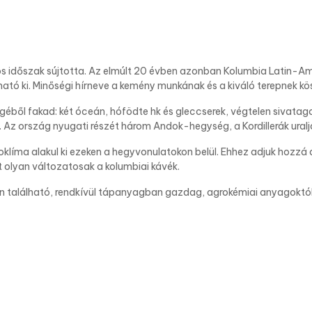
 időszak sújtotta. Az elmúlt 20 évben azonban Kolumbia Latin-Am
tó ki. Minőségi hírneve a kemény munkának és a kiváló terepnek k
égéből fakad: két óceán, hófödte hk és gleccserek, végtelen siva
Az ország nyugati részét három Andok-hegység, a Kordillerák uralj
klíma alakul ki ezeken a hegyvonulatokon belül. Ehhez adjuk hozzá
 olyan változatosak a kolumbiai kávék.
található, rendkívül tápanyagban gazdag, agrokémiai anyagoktól 