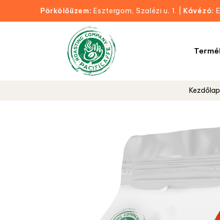
Pörkölőüzem:
Esztergom, Szalézi u. 1.
|
Kávézó:
E
Termé
Kezdőlap