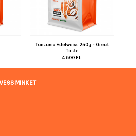
Tanzania Edelweiss 250g - Great
Taste
Ár
4 500 Ft
VESS MINKET