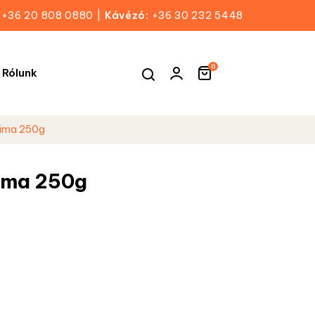
+36 20 808 0880
|
Kávézó:
+36 30 232 5448
0
Rólunk
lima 250g
ima 250g