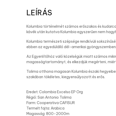
LEÍRÁS
Kolumbia történelmét számos erőszakos és kudarcos
kávék után kutatva Kolumbia egyszerűen nem hagyha
Kolumbia természeti szépsége rendkívüli sokszínűs
ebben az egyedülálló dél-amerikai gyöngyszemben. 
Az Egyenlítőhöz való közelségük miatt számos mikro
magasságtartományt, és elkezdjük megérteni, miért
Tolima otthona magasan Kolumbia északi hegyeiben 
szakában tökéletes, kiegyensúlyozott és erős.
Eredet: Colombia Excelso EP Org
Régió: San Antonio Tolima
Farm: Cooperativa CAFISUR
Termelt fajta: Arabica
Magasság: 800-2000m