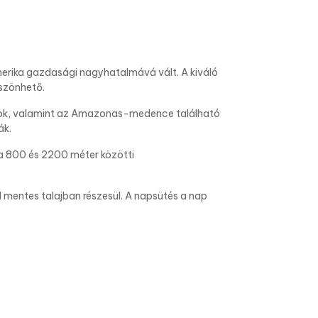
erika gazdasági nagyhatalmává vált. A kiváló
öszönhető.
tagok, valamint az Amazonas-medence található
ák.
 a 800 és 2200 méter közötti
mentes talajban részesül. A napsütés a nap