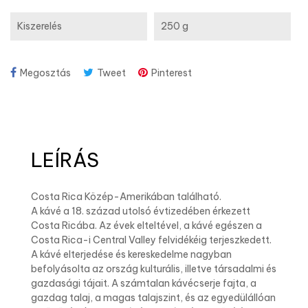
Kiszerelés
250 g
Megosztás
Tweet
Pinterest
LEÍRÁS
Costa Rica Közép-Amerikában található.
A kávé a 18. század utolsó évtizedében érkezett
Costa Ricába. Az évek elteltével, a kávé egészen a
Costa Rica-i Central Valley felvidékéig terjeszkedett.
A kávé elterjedése és kereskedelme nagyban
befolyásolta az ország kulturális, illetve társadalmi és
gazdasági tájait. A számtalan kávécserje fajta, a
gazdag talaj, a magas talajszint, és az egyedülállóan