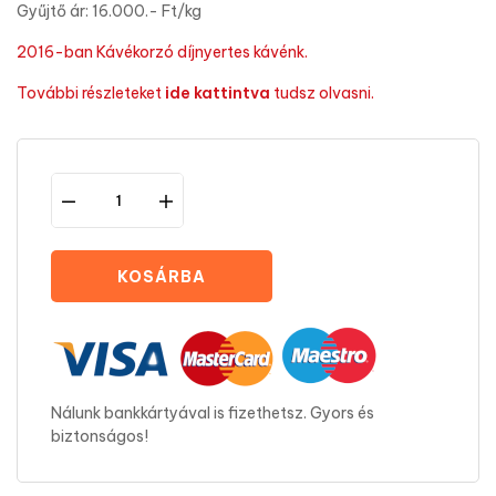
Gyűjtő ár:
16
.000.- Ft/kg
2016-ban
Kávékorzó díjnyertes kávénk.
További részleteket
ide kattintva
tudsz olvasni.
KOSÁRBA
Nálunk bankkártyával is fizethetsz. Gyors és
biztonságos!