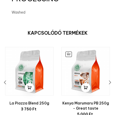
Washed
KAPCSOLÓDÓ TERMÉKEK
ÚJ
‹
›
La Piazza Blend 250g
Kenya Marumaru PB 250g
Ár
- Great taste
3 750 Ft
Ár
5 000 Ft