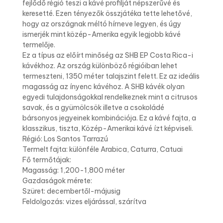
fejlődő régió teszi a kávé profilját népszerűvé és
keresetté. Ezen tényezők összjátéka tette lehetővé,
hogy az országnak méltó hírneve legyen, és úgy
ismerjék mint közép-Amerika egyik legjobb kávé
termelője.
Ez a típus az előírt minőség az SHB EP Costa Rica-i
kávékhoz. Az ország különböző régióiban lehet
termeszteni, 1350 méter talajszint felett. Ez az ideális
magasság az ínyenc kávéhoz. A SHB kávék olyan
egyedi tulajdonságokkal rendelkeznek mint a citrusos
savak, és a gyümölcsök illetve a csokoládé
bársonyos jegyeinek kombinációja. Ez a kávé fajta, a
klasszikus, tiszta, Közép-Amerikai kávé ízt képviseli.
Régió: Los Santos Tarrazú
Termelt fajta: különféle Arabica, Caturra, Catuai
Fő termőtájak:
Magasság: 1,200-1,800 méter
Gazdaságok mérete:
Szüret: decembertől-májusig
Feldolgozás: vizes eljárással, szárítva