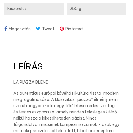
Kiszerelés
250 g
Megosztás
Tweet
Pinterest
LEÍRÁS
LA PIAZZA BLEND
Az autentikus európai kávéházi kultúra tiszta, modern
megfogalmazása. A klasszikus „piazza” élmény nem
szorul magyarázatra: egy tökéletesen édes, vastag
és testes eszpresszó, amely minden felesleges kitérő
nélkül hozza a kikezdhetetlen bázist. Nincs
túlgondolva, nincsenek kompromisszumok – csak egy
mérnöki precizitással felépített, hibátlan receptúra.