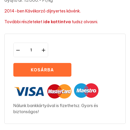
Gyűjtő ár: 15.000.- Ft/kg
2014-ben
Kávékorzó díjnyertes kávénk.
További részleteket
ide kattintva
tudsz olvasni.
KOSÁRBA
Nálunk bankkártyával is fizethetsz. Gyors és
biztonságos!