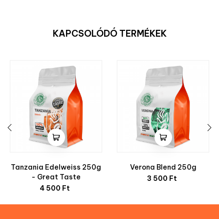
KAPCSOLÓDÓ TERMÉKEK
‹
›
Tanzania Edelweiss 250g
Verona Blend 250g
Ár
- Great Taste
3 500 Ft
Ár
4 500 Ft