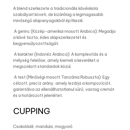
A blend szerkezete a tradicionális kávéiskola
szabályait követi, de kizárólag a legmagasabb
minőségű alapanyagokból építkezik:
A gerinc (Közép-amerikai mosott Arabica): Megadja
a kávé tiszta, édes alapszerkezetét és
kiegyensúlyozottságát.
A karakter (Indonéz Arabica): A komplexitás és a
mélység felelőse, amely kiemeli a keveréket a
megszokott standardok közül.
A test (Minőségi mosott Tanzánia Robuszta): Egy
célzott, precíz arány, amely lezárja a kompozíciót,
garantálva az ellenállhatatlanul sűrű, vastag cremát
és a határozott jelenlétet.
CUPPING
Csokoládé, mandula, mogyoró