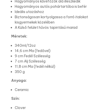
Hagyományos kávéfőzők alá illeszkedik
Hagyományos autós pohártartóba is befér
Ideális utazáshoz
Biztonságosan kortyolgassa a forró italokat
kisgyermekek közelében
A Külső felület hűvös tapintású marad
Méretek:
340ml/12oz
14,6 cm Ma (fedővel)
9 cm Fedél Szélesség
7 cm Alj Szélesség
11,8 cm Ma (fedél nélkül)
350 g
Anyaga:
Ceramic
Szín:
Clover