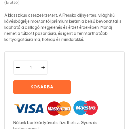
(bruttó)
A klasszikus csészeérzetért. A Fressko díjnyertes, világhírű
kávésbögréje mostantól prémium kerámia belső bevonattal is
kapható a csillogó megjelenés és érzet érdekében. Mondj
nemet a túlzott pazarlásra, és igent a fenntarthatóbb
kortyolgatásra ma, holnap és mindörökké.
KOSÁRBA
Nálunk bankkártyával is fizethetsz. Gyors és
biztonságos!