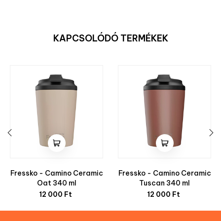
KAPCSOLÓDÓ TERMÉKEK
‹
›
Fressko - Camino Ceramic
Fressko - Camino Ceramic
Oat 340 ml
Tuscan 340 ml
Ár
Ár
12 000 Ft
12 000 Ft