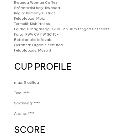
Rwanda Woman Coffee
Származási hely: Rwanda
Régió: Kamonyi District
Feldolgozó: Mbizi
Termelő: Kisbirtokos
Földrajzi Magasság: 1.700-2.200m tengerszint felett
Fajta: RWA CA FW SC 15+
Betakarítási időszak:
Certified: Organic certified
Feldolgozás: Mosott
CUP PROFILE
max. 5 csillag
Test: ****
Savasság: ****
Aroma: ****
SCORE