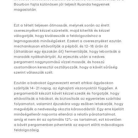
Bourbon fajta különösen jól teljesít Ruanda hegyeinek
magaslatán.
Ezt a tételt teljesen átmossák, melynek során az érett
cseresznyéket kézzel szüretelik, majd kiterítik és kézzel
válogatják, hogy kiválasszák a feldolgozáshoz a
legmagasabb minőségűeket. Ezeket a cseresznyéket ezután
mechanikusan eltávolítják a pépből, és 12-18 órán át
(általában egy éjszakán át) fermentálják, hogy lebontsák a
maradék nyálkahártyát. Az erjesztés után a nedves
pergament nagynyomású vízzel mossák, és hosszú
csatornákon keresztül osztályozzák, hogy a kávét sűrűség
szerint válasszák szét.
Ezután a babokat úgynevezett emelt afrikai ágyásokon
szárítják 14-21 napig, az éghajlati viszonyoktól függően. A
pergamenből készült kávét kézzel szedik és forgatják, hogy
eltávolítsák a hibákat, és biztosítsák az egyenletes szárítási
folyamatot, valamint éjszakára vagy esőben letakarják, hogy
megvédjék a nedvesség okozta károsodástól. Egy erre kijelölt
minőségellenőr naponta ellenőrzi a relatív páratartalmat,
amíg el nem éri az optimális 12%-os tartalmat, ezt követően
a kávét pergamenben pihentetik az export előtti másodlagos
feldolgozásig.