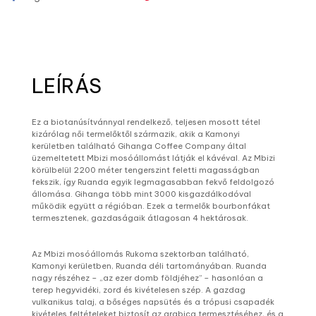
LEÍRÁS
Ez a biotanúsítvánnyal rendelkező, teljesen mosott tétel
kizárólag női termelőktől származik, akik a Kamonyi
kerületben található Gihanga Coffee Company által
üzemeltetett Mbizi mosóállomást látják el kávéval. Az Mbizi
körülbelül 2200 méter tengerszint feletti magasságban
fekszik, így Ruanda egyik legmagasabban fekvő feldolgozó
állomása. Gihanga több mint 3000 kisgazdálkodóval
működik együtt a régióban. Ezek a termelők bourbonfákat
termesztenek, gazdaságaik átlagosan 4 hektárosak.
Az Mbizi mosóállomás Rukoma szektorban található,
Kamonyi kerületben, Ruanda déli tartományában. Ruanda
nagy részéhez – „az ezer domb földjéhez” – hasonlóan a
terep hegyvidéki, zord és kivételesen szép. A gazdag
vulkanikus talaj, a bőséges napsütés és a trópusi csapadék
kivételes feltételeket biztosít az arabica termesztéséhez, és a