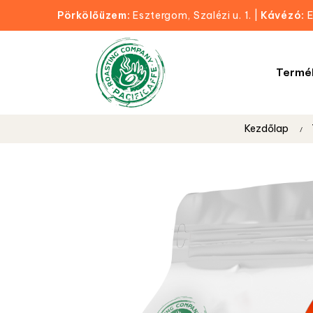
Pörkölőüzem:
Esztergom, Szalézi u. 1.
|
Kávézó:
E
Termé
Kezdőlap