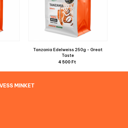
Tanzania Edelweiss 250g - Great
Taste
Ár
4 500 Ft
VESS MINKET