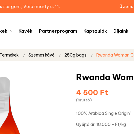
sztergom, Vörösmarty u. 11.
Üzem:
kek
Kávék
Partnerprogram
Kapszulák
Díjaink
Termékek
Szemes kávé
250g bags
Rwanda Woman Co
Rwanda Woma
4 500 Ft
(bruttó)
100% Arabica Single Origin'
Gyűjtő ár: 18.000.- Ft/kg