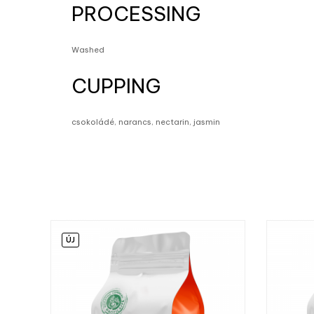
PROCESSING
Washed
CUPPING
csokoládé, narancs, nectarin, jasmin
ÚJ