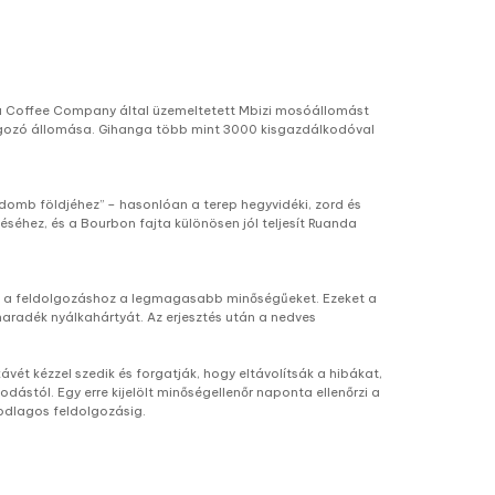
anga Coffee Company által üzemeltetett Mbizi mosóállomást
dolgozó állomása. Gihanga több mint 3000 kisgazdálkodóval
omb földjéhez” – hasonlóan a terep hegyvidéki, zord és
éséhez, és a Bourbon fajta különösen jól teljesít Ruanda
sszák a feldolgozáshoz a legmagasabb minőségűeket. Ezeket a
maradék nyálkahártyát. Az erjesztés után a nedves
vét kézzel szedik és forgatják, hogy eltávolítsák a hibákat,
ástól. Egy erre kijelölt minőségellenőr naponta ellenőrzi a
sodlagos feldolgozásig.