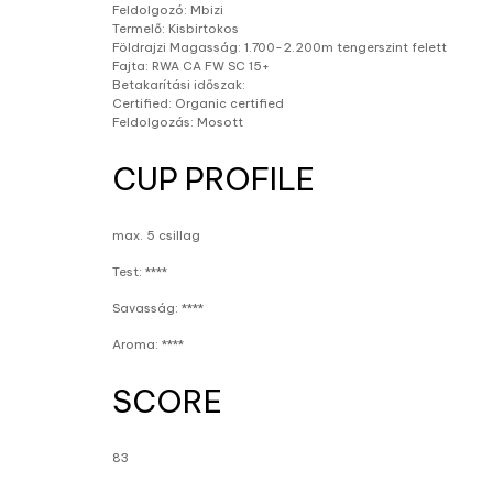
Feldolgozó: Mbizi
Termelő: Kisbirtokos
Földrajzi Magasság: 1.700-2.200m tengerszint felett
Fajta: RWA CA FW SC 15+
Betakarítási időszak:
Certified: Organic certified
Feldolgozás: Mosott
CUP PROFILE
max. 5 csillag
Test: ****
Savasság: ****
Aroma: ****
SCORE
83