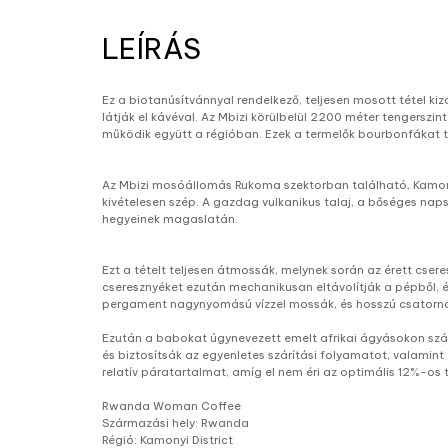
LEÍRÁS
Ez a biotanúsítvánnyal rendelkező, teljesen mosott tétel k
látják el kávéval. Az Mbizi körülbelül 2200 méter tengers
működik együtt a régióban. Ezek a termelők bourbonfákat 
Az Mbizi mosóállomás Rukoma szektorban található, Kamony
kivételesen szép. A gazdag vulkanikus talaj, a bőséges naps
hegyeinek magaslatán.
Ezt a tételt teljesen átmossák, melynek során az érett cser
cseresznyéket ezután mechanikusan eltávolítják a pépből, é
pergament nagynyomású vízzel mossák, és hosszú csatornáko
Ezután a babokat úgynevezett emelt afrikai ágyásokon szárít
és biztosítsák az egyenletes szárítási folyamatot, valamin
relatív páratartalmat, amíg el nem éri az optimális 12%-os
Rwanda Woman Coffee
Származási hely: Rwanda
Régió: Kamonyi District