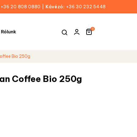
+36 20 808 0880
|
Kávézó:
+36 30 232 5448
0
Rólunk
ffee Bio 250g
n Coffee Bio 250g