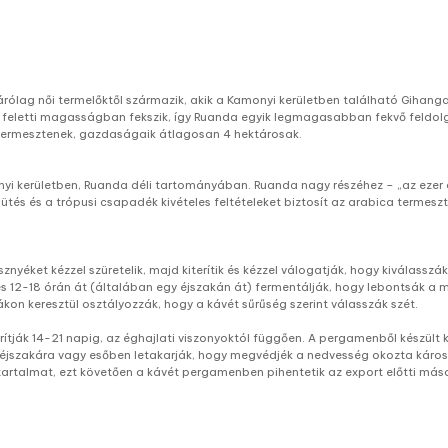
izárólag női termelőktől származik, akik a Kamonyi kerületben található Gih
zint feletti magasságban fekszik, így Ruanda egyik legmagasabban fekvő fel
termesztenek, gazdaságaik átlagosan 4 hektárosak.
i kerületben, Ruanda déli tartományában. Ruanda nagy részéhez – „az ezer d
ütés és a trópusi csapadék kivételes feltételeket biztosít az arabica termeszt
esznyéket kézzel szüretelik, majd kiterítik és kézzel válogatják, hogy kivála
s 12-18 órán át (általában egy éjszakán át) fermentálják, hogy lebontsák a 
n keresztül osztályozzák, hogy a kávét sűrűség szerint válasszák szét.
ják 14-21 napig, az éghajlati viszonyoktól függően. A pergamenből készült ká
t éjszakára vagy esőben letakarják, hogy megvédjék a nedvesség okozta károsod
 tartalmat, ezt követően a kávét pergamenben pihentetik az export előtti má