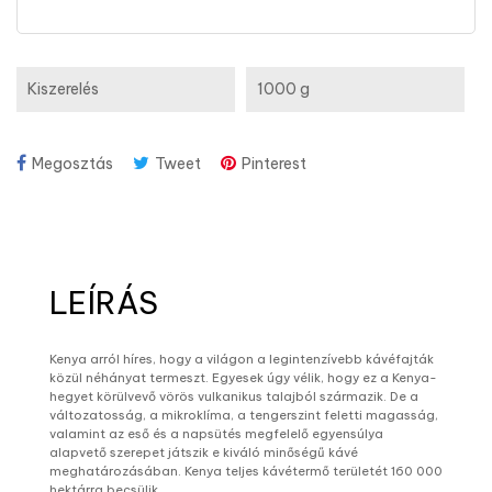
Kiszerelés
1000 g
Megosztás
Tweet
Pinterest
LEÍRÁS
Kenya arról híres, hogy a világon a legintenzívebb kávéfajták
közül néhányat termeszt. Egyesek úgy vélik, hogy ez a Kenya-
hegyet körülvevő vörös vulkanikus talajból származik. De a
változatosság, a mikroklíma, a tengerszint feletti magasság,
valamint az eső és a napsütés megfelelő egyensúlya
alapvető szerepet játszik e kiváló minőségű kávé
meghatározásában. Kenya teljes kávétermő területét 160 000
hektárra becsülik.