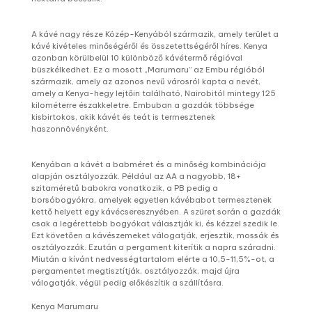
A kávé nagy része Közép-Kenyából származik, amely terület a
kávé kivételes minőségéről és összetettségéről híres. Kenya
azonban körülbelül 10 különböző kávétermő régióval
büszkélkedhet. Ez a mosott „Marumaru” az Embu régióból
származik, amely az azonos nevű városról kapta a nevét,
amely a Kenya-hegy lejtőin található, Nairobitól mintegy 125
kilométerre északkeletre. Embuban a gazdák többsége
kisbirtokos, akik kávét és teát is termesztenek
haszonnövényként.
Kenyában a kávét a babméret és a minőség kombinációja
alapján osztályozzák. Például az AA a nagyobb, 18+
szitaméretű babokra vonatkozik, a PB pedig a
borsóbogyókra, amelyek egyetlen kávébabot termesztenek
kettő helyett egy kávécseresznyében. A szüret során a gazdák
csak a legérettebb bogyókat választják ki, és kézzel szedik le.
Ezt követően a kávészemeket válogatják, erjesztik, mossák és
osztályozzák. Ezután a pergament kiterítik a napra száradni.
Miután a kívánt nedvességtartalom elérte a 10,5-11,5%-ot, a
pergamentet megtisztítják, osztályozzák, majd újra
válogatják, végül pedig előkészítik a szállításra.
Kenya Marumaru