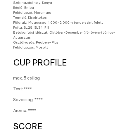
Származási hely: Kenya
Régió: Embu
Feldolgozó: Marumaru
Termelő: Kisbirtokos
Földrajzi Magasság: 1.600-2.000m tengerszint felett
Fajta: SL28, SL34, R11
Betakarítási időszak: Október-December (főnövény) Június-
Augusztus
Osztályozás: Peaberry Plus
Feldolgozás: Mosott
CUP PROFILE
max. 5 csillag
Test: ****
Savasság: ****
Aroma: ****
SCORE