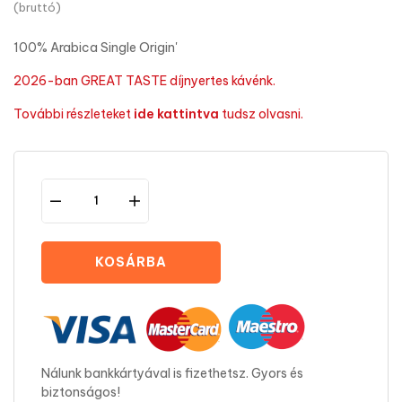
(bruttó)
100% Arabica Single Origin'
2026-ban GREAT TASTE díjnyertes kávénk.
További részleteket
ide kattintva
tudsz olvasni.
KOSÁRBA
Nálunk bankkártyával is fizethetsz. Gyors és
biztonságos!